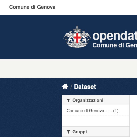
Comune di Genova
openda
Comune di Ge
Dataset
Organizzazioni
Comune di Genova - ... (1)
Gruppi