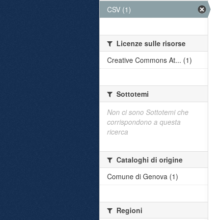
CSV (1)
Licenze sulle risorse
Creative Commons At... (1)
Sottotemi
Non ci sono Sottotemi che
corrispondono a questa
ricerca
Cataloghi di origine
Comune di Genova (1)
Regioni