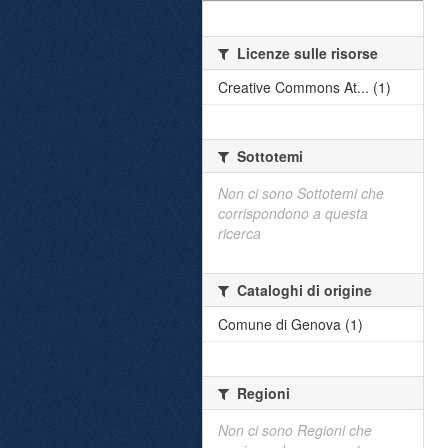
Licenze sulle risorse
Creative Commons At... (1)
Sottotemi
Non ci sono Sottotemi che
corrispondono a questa
ricerca
Cataloghi di origine
Comune di Genova (1)
Regioni
Non ci sono Regioni che