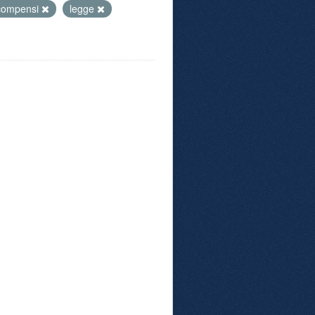
compensi
legge