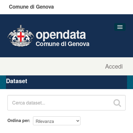
Comune di Genova
opendata
Comune di Genova
Accedi
Dataset
Organizzazioni
Dataset
Gruppi
Informazioni
Ordina per