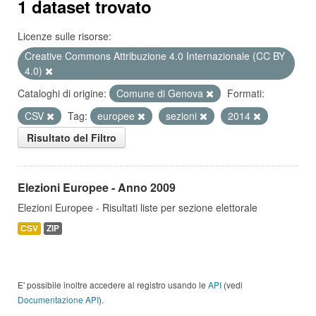
1 dataset trovato
Licenze sulle risorse:
Creative Commons Attribuzione 4.0 Internazionale (CC BY
4.0)
Cataloghi di origine:
Comune di Genova
Formati:
CSV
Tag:
europee
sezioni
2014
Risultato del Filtro
Elezioni Europee - Anno 2009
Elezioni Europee - Risultati liste per sezione elettorale
CSV
ZIP
E' possibile inoltre accedere al registro usando le
API
(vedi
Documentazione API
).