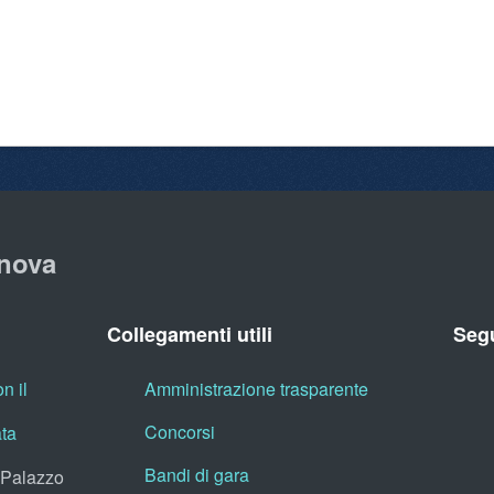
nova
Collegamenti utili
Segu
n il
Amministrazione trasparente
Concorsi
ata
Bandi di gara
, Palazzo