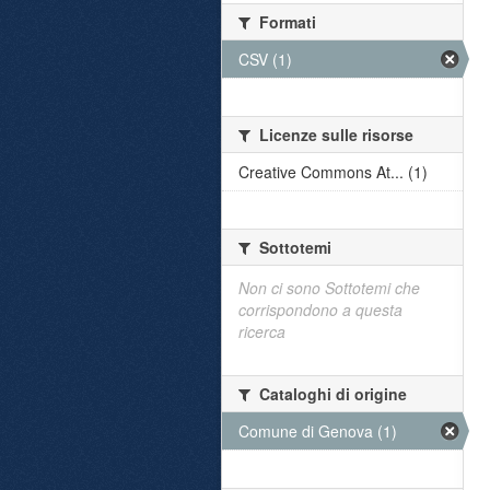
Formati
CSV (1)
Licenze sulle risorse
Creative Commons At... (1)
Sottotemi
Non ci sono Sottotemi che
corrispondono a questa
ricerca
Cataloghi di origine
Comune di Genova (1)