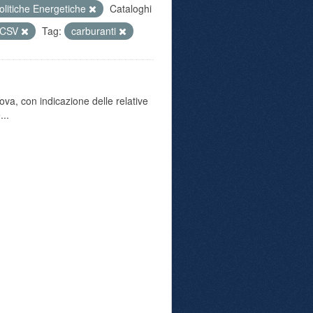
olitiche Energetiche
Cataloghi
CSV
Tag:
carburanti
va, con indicazione delle relative
...