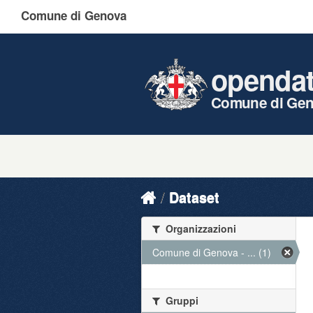
Comune di Genova
openda
Comune di Ge
Dataset
Organizzazioni
Comune di Genova - ... (1)
Gruppi