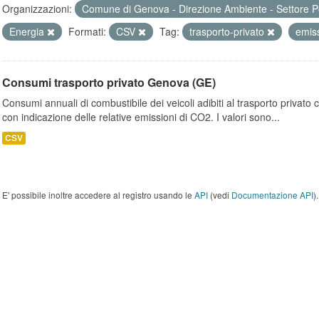
Organizzazioni:
Comune di Genova - Direzione Ambiente - Settore P
Energia
Formati:
CSV
Tag:
trasporto-privato
emis
Consumi trasporto privato Genova (GE)
Consumi annuali di combustibile dei veicoli adibiti al trasporto privato
con indicazione delle relative emissioni di CO2. I valori sono...
CSV
E' possibile inoltre accedere al registro usando le
API
(vedi
Documentazione API
).