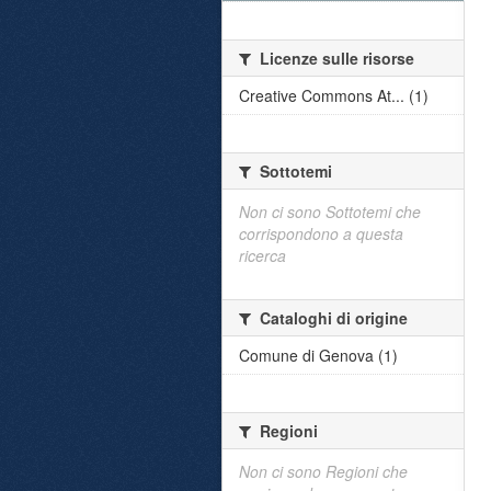
Licenze sulle risorse
Creative Commons At... (1)
Sottotemi
Non ci sono Sottotemi che
corrispondono a questa
ricerca
Cataloghi di origine
Comune di Genova (1)
Regioni
Non ci sono Regioni che