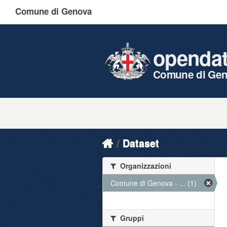
Comune di Genova
openda
Comune di Ge
Dataset
Organizzazioni
Comune di Genova - ... (1)
Gruppi