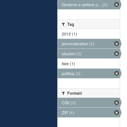
Governo e settore p... (1)
Tag
2012 (1)
amministrative (1)
elezioni (1)
liste (1)
politica (1)
Formati
CSV (1)
ZIP (1)