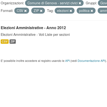
Organizzazioni:
Comune di Genova - servizi civici
Gruppi:
Gove
Formati:
CSV
ZIP
Tag:
elezioni
politica
ammi
Elezioni Amministrative - Anno 2012
Elezioni Amministrative - Voti Liste per sezioni
CSV
ZIP
E' possibile inoltre accedere al registro usando le
API
(vedi
Documentazione API
).