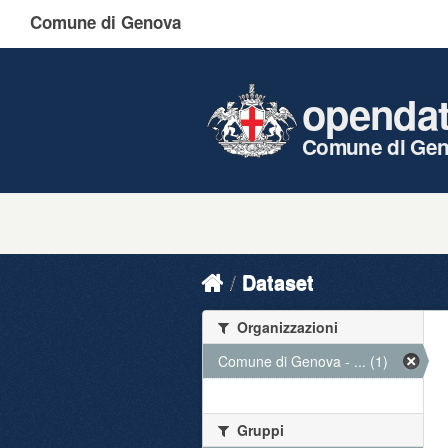
Comune di Genova
openda
Comune di Ge
Dataset
Organizzazioni
Comune di Genova - ... (1)
Gruppi