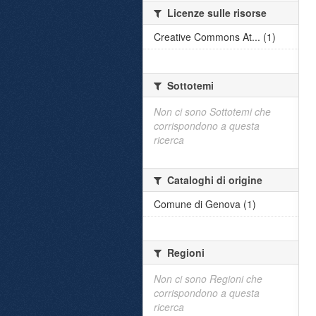
Licenze sulle risorse
Creative Commons At... (1)
Sottotemi
Non ci sono Sottotemi che
corrispondono a questa
ricerca
Cataloghi di origine
Comune di Genova (1)
Regioni
Non ci sono Regioni che
corrispondono a questa
ricerca