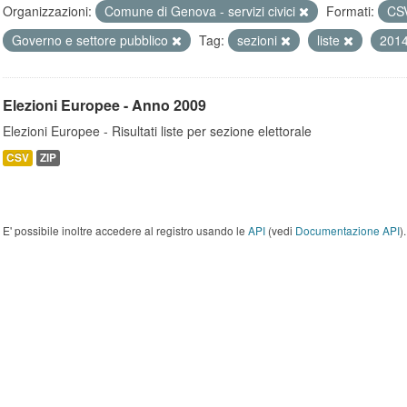
Organizzazioni:
Comune di Genova - servizi civici
Formati:
CS
Governo e settore pubblico
Tag:
sezioni
liste
201
Elezioni Europee - Anno 2009
Elezioni Europee - Risultati liste per sezione elettorale
CSV
ZIP
E' possibile inoltre accedere al registro usando le
API
(vedi
Documentazione API
).