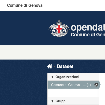
Comune di Genova
openda
Comune di Ge
Dataset
Organizzazioni
Comune di Genova - ... (1)
Gruppi