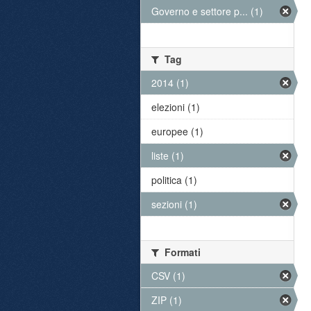
Governo e settore p... (1)
Tag
2014 (1)
elezioni (1)
europee (1)
liste (1)
politica (1)
sezioni (1)
Formati
CSV (1)
ZIP (1)