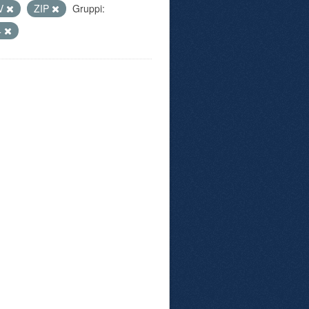
V
ZIP
Gruppi:
4