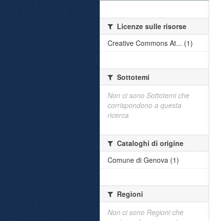
Licenze sulle risorse
Creative Commons At... (1)
Sottotemi
Non ci sono Sottotemi che
corrispondono a questa
ricerca
Cataloghi di origine
Comune di Genova (1)
Regioni
Non ci sono Regioni che