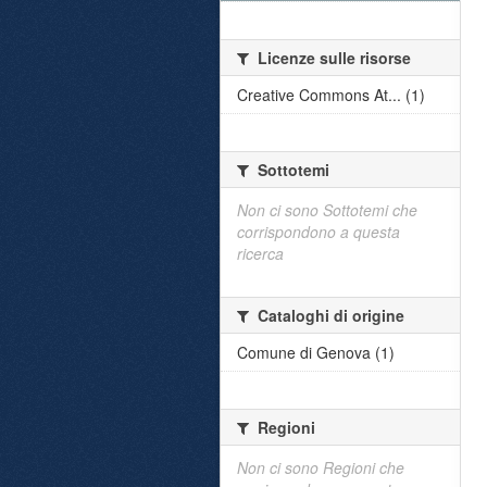
Licenze sulle risorse
Creative Commons At... (1)
Sottotemi
Non ci sono Sottotemi che
corrispondono a questa
ricerca
Cataloghi di origine
Comune di Genova (1)
Regioni
Non ci sono Regioni che