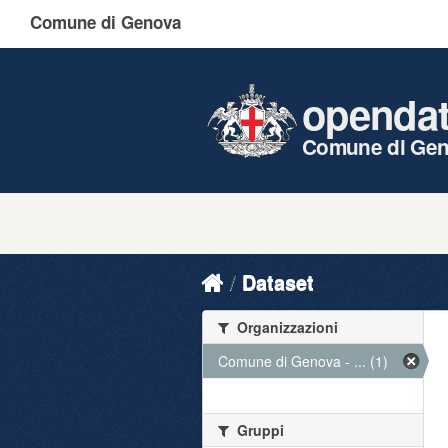
Comune di Genova
openda
Comune di Ge
Dataset
Organizzazioni
Comune di Genova - ... (1)
Gruppi