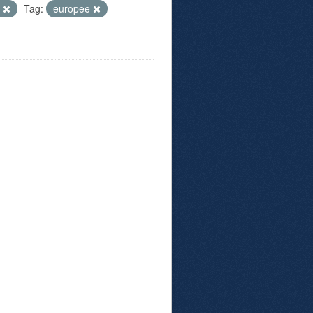
P
Tag:
europee