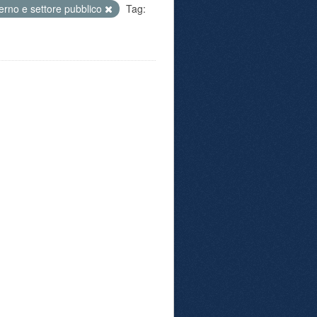
rno e settore pubblico
Tag: