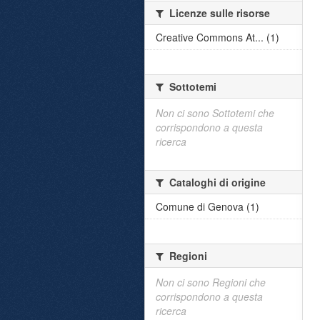
Licenze sulle risorse
Creative Commons At... (1)
Sottotemi
Non ci sono Sottotemi che
corrispondono a questa
ricerca
Cataloghi di origine
Comune di Genova (1)
Regioni
Non ci sono Regioni che
corrispondono a questa
ricerca