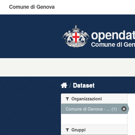
Comune di Genova
openda
Comune di Ge
Dataset
Organizzazioni
Comune di Genova - ... (1)
Gruppi