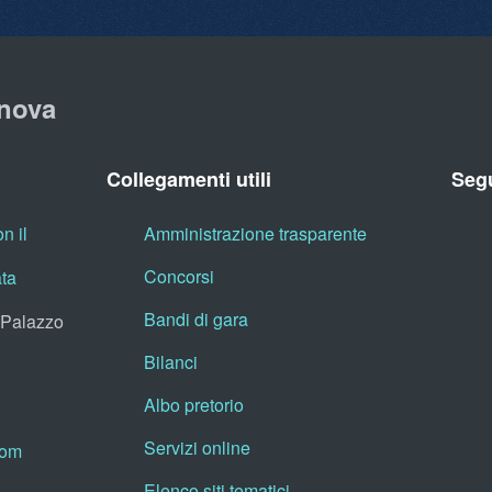
nova
Collegamenti utili
Segu
n il
Amministrazione trasparente
Concorsi
ata
Bandi di gara
, Palazzo
Bilanci
Albo pretorio
Servizi online
oom
Elenco siti tematici