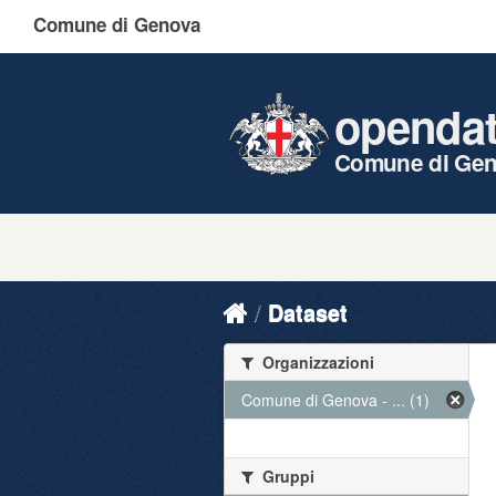
Comune di Genova
openda
Comune di Ge
Dataset
Organizzazioni
Comune di Genova - ... (1)
Gruppi