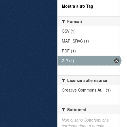
Mostra altro Tag
Formati
CSV (1)
MAP_SRVC (1)
PDF (1)
ZIP (1)
Licenze sulle risorse
Creative Commons At... (1)
Sottotemi
Non ci sono Sottotemi che
corrispondono a questa