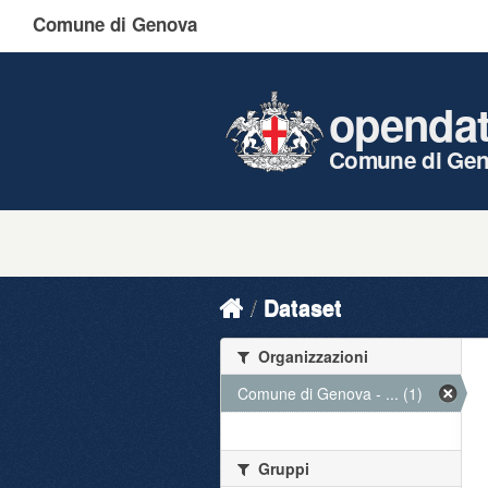
Comune di Genova
openda
Comune di Ge
Dataset
Organizzazioni
Comune di Genova - ... (1)
Gruppi