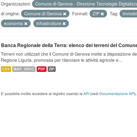
Organizzazioni:
Comune di Genova - Direzione Tecnologie Digitalizz
di origine:
Comune di Genova
Formati:
ZIP
Tag:
immobi
economia
infrastrutture
Banca Regionale della Terra: elenco dei terreni del Comun
Terreni non utilizzati che il Comune di Genova mette a disposizione dell
Regione Liguria, promossa per rilanciare le attività agricole e...
CSV
MAP_SRVC
PDF
ZIP
E' possibile inoltre accedere al registro usando le
API
(vedi
Documentazione API
).