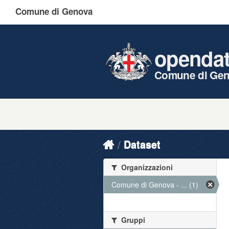
Comune di Genova
openda
Comune di Ge
Dataset
Organizzazioni
Comune di Genova - ... (1)
Gruppi