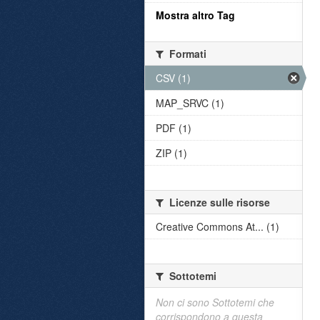
Mostra altro Tag
Formati
CSV (1)
MAP_SRVC (1)
PDF (1)
ZIP (1)
Licenze sulle risorse
Creative Commons At... (1)
Sottotemi
Non ci sono Sottotemi che
corrispondono a questa