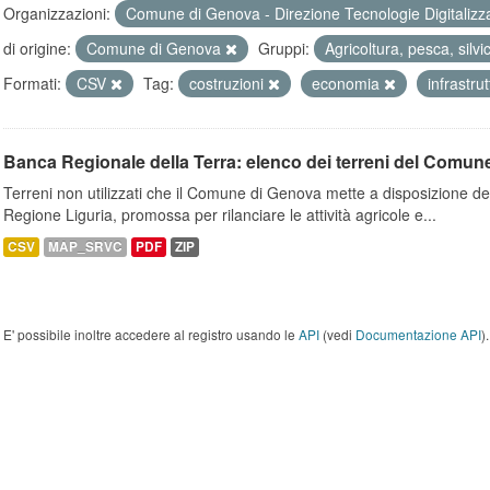
Organizzazioni:
Comune di Genova - Direzione Tecnologie Digitalizz
di origine:
Comune di Genova
Gruppi:
Agricoltura, pesca, silvi
Formati:
CSV
Tag:
costruzioni
economia
infrastru
Banca Regionale della Terra: elenco dei terreni del Comun
Terreni non utilizzati che il Comune di Genova mette a disposizione dell
Regione Liguria, promossa per rilanciare le attività agricole e...
CSV
MAP_SRVC
PDF
ZIP
E' possibile inoltre accedere al registro usando le
API
(vedi
Documentazione API
).