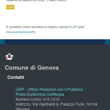
CSV
E' possibile inoltre accedere al registro usando le
API
(vedi
Documentazione API
).
Comune di Genova
Contatti
URP - Ufficio Relazioni con il Pubblico
Posta Elettronica Certificata
Numero Unico: 010.1010
Indirizzo: Via Garibaldi 9, Palazzo Tursi, 16124
Genova