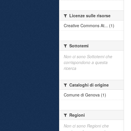
Licenze sulle risorse
Creative Commons At... (1)
Sottotemi
Non ci sono Sottotemi che
corrispondono a questa
ricerca
Cataloghi di origine
Comune di Genova (1)
Regioni
Non ci sono Regioni che