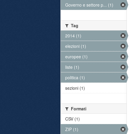
Governo e settore p... (1)
Tag
2014 (1)
elezioni (1)
europee (1)
liste (1)
politica (1)
sezioni (1)
Formati
CSV (1)
ZIP (1)