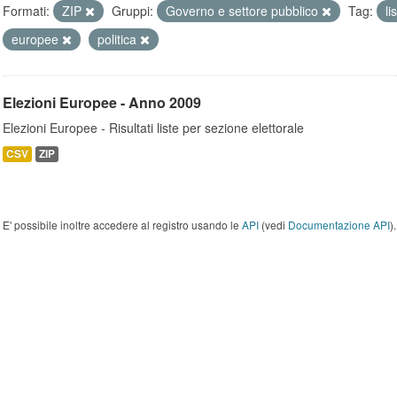
Formati:
ZIP
Gruppi:
Governo e settore pubblico
Tag:
li
europee
politica
Elezioni Europee - Anno 2009
Elezioni Europee - Risultati liste per sezione elettorale
CSV
ZIP
E' possibile inoltre accedere al registro usando le
API
(vedi
Documentazione API
).