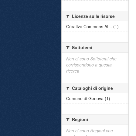
Licenze sulle risorse
Creative Commons At... (1)
Sottotemi
Non ci sono Sottotemi che
corrispondono a questa
ricerca
Cataloghi di origine
Comune di Genova (1)
Regioni
Non ci sono Regioni che