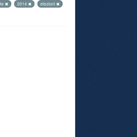
ste
2014
elezioni