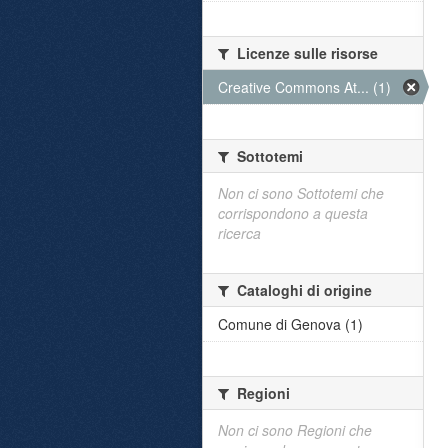
Licenze sulle risorse
Creative Commons At... (1)
Sottotemi
Non ci sono Sottotemi che
corrispondono a questa
ricerca
Cataloghi di origine
Comune di Genova (1)
Regioni
Non ci sono Regioni che