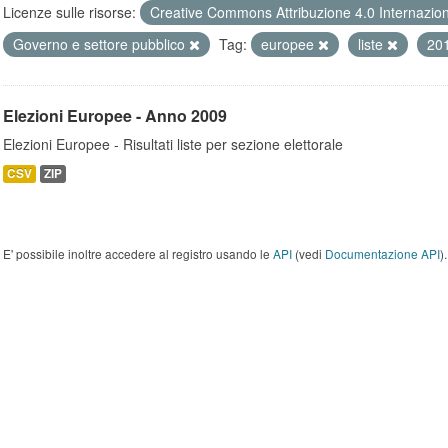
Licenze sulle risorse:
Creative Commons Attribuzione 4.0 Internazio
Governo e settore pubblico
Tag:
europee
liste
20
Elezioni Europee - Anno 2009
Elezioni Europee - Risultati liste per sezione elettorale
CSV
ZIP
E' possibile inoltre accedere al registro usando le
API
(vedi
Documentazione API
).