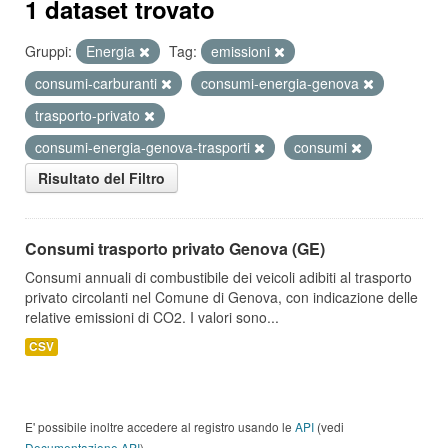
1 dataset trovato
Gruppi:
Energia
Tag:
emissioni
consumi-carburanti
consumi-energia-genova
trasporto-privato
consumi-energia-genova-trasporti
consumi
Risultato del Filtro
Consumi trasporto privato Genova (GE)
Consumi annuali di combustibile dei veicoli adibiti al trasporto
privato circolanti nel Comune di Genova, con indicazione delle
relative emissioni di CO2. I valori sono...
CSV
E' possibile inoltre accedere al registro usando le
API
(vedi
Documentazione API
).