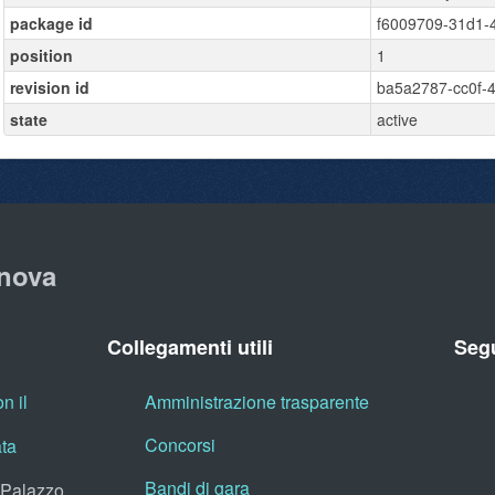
package id
f6009709-31d1-4
position
1
revision id
ba5a2787-cc0f-
state
active
nova
Collegamenti utili
Segu
n il
Amministrazione trasparente
Concorsi
ata
Bandi di gara
, Palazzo