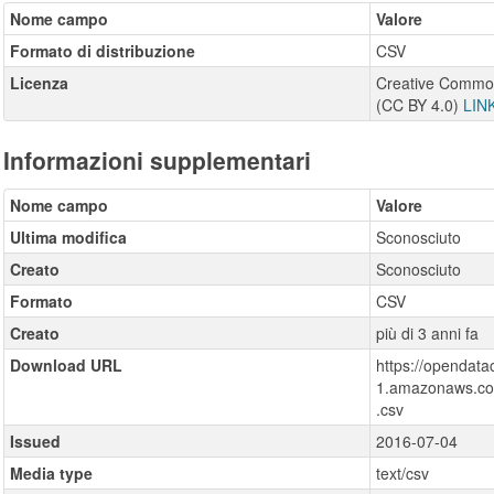
Nome campo
Valore
Formato di distribuzione
CSV
Licenza
Creative Commons
(CC BY 4.0)
LIN
Informazioni supplementari
Nome campo
Valore
Ultima modifica
Sconosciuto
Creato
Sconosciuto
Formato
CSV
Creato
più di 3 anni fa
Download URL
https://opendat
1.amazonaws.com
.csv
Issued
2016-07-04
Media type
text/csv