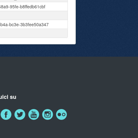
8a9-95fe-b8ffedb61cbf
4b4a-bc3e-3b3fee50a347
ici su