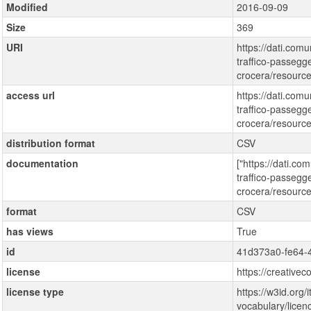
Modified
2016-09-09
Size
369
URI
https://dati.comu
traffico-passegge
crocera/resour
access url
https://dati.comu
traffico-passegge
crocera/resour
distribution format
CSV
documentation
["https://dati.co
traffico-passegge
crocera/resourc
format
CSV
has views
True
id
41d373a0-fe64-
license
https://creative
license type
https://w3id.org/i
vocabulary/lice