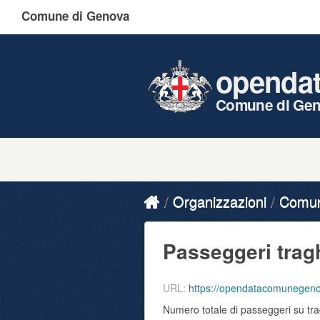
Comune di Genova
openda
Comune di Ge
Organizzazioni
Comune
Passeggeri traghe
URL:
https://opendatacomunegeno
Numero totale di passeggeri su tra