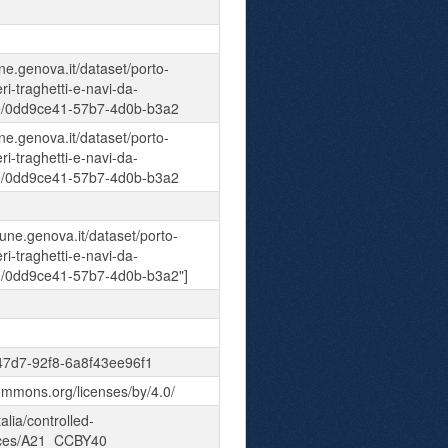
ne.genova.it/dataset/porto-
ri-traghetti-e-navi-da-
ce/0dd9ce41-57b7-4d0b-b3a2
ne.genova.it/dataset/porto-
ri-traghetti-e-navi-da-
ce/0dd9ce41-57b7-4d0b-b3a2
mune.genova.it/dataset/porto-
ri-traghetti-e-navi-da-
e/0dd9ce41-57b7-4d0b-b3a2"]
47d7-92f8-6a8f43ee96f1
commons.org/licenses/by/4.0/
talia/controlled-
nces/A21_CCBY40