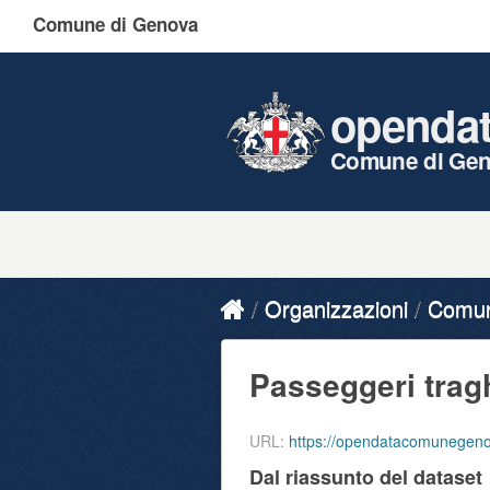
Comune di Genova
openda
Comune di Ge
Organizzazioni
Comune
Passeggeri traghe
URL:
https://opendatacomunegeno
Dal riassunto del dataset