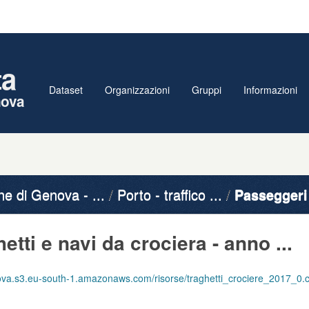
ta
Dataset
Organizzazioni
Gruppi
Informazioni
nova
 di Genova - ...
Porto - traffico ...
Passeggeri t
tti e navi da crociera - anno ...
va.s3.eu-south-1.amazonaws.com/risorse/traghetti_crociere_2017_0.