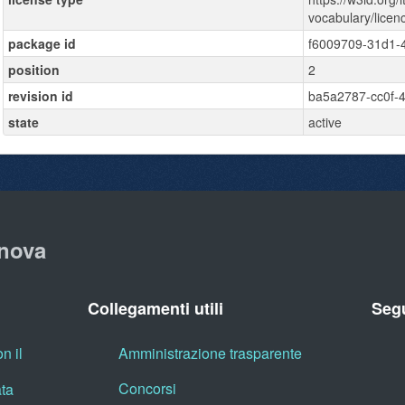
vocabulary/lice
package id
f6009709-31d1-4
position
2
revision id
ba5a2787-cc0f-
state
active
nova
Collegamenti utili
Segu
n il
Amministrazione trasparente
Concorsi
ata