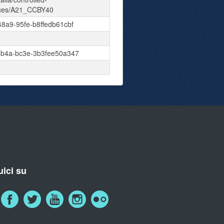
nces/A21_CCBY40
8a9-95fe-b8ffedb61cbf
4b4a-bc3e-3b3fee50a347
ici su