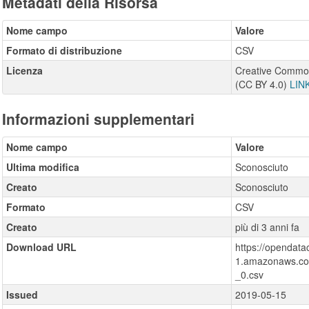
Metadati della Risorsa
Nome campo
Valore
Formato di distribuzione
CSV
Licenza
Creative Commons
(CC BY 4.0)
LIN
Informazioni supplementari
Nome campo
Valore
Ultima modifica
Sconosciuto
Creato
Sconosciuto
Formato
CSV
Creato
più di 3 anni fa
Download URL
https://opendat
1.amazonaws.com
_0.csv
Issued
2019-05-15