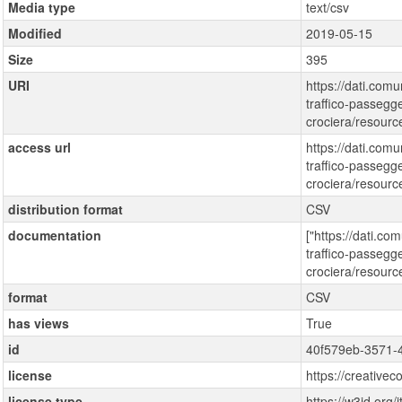
Media type
text/csv
Modified
2019-05-15
Size
395
URI
https://dati.comu
traffico-passegge
crociera/resour
access url
https://dati.comu
traffico-passegge
crociera/resour
distribution format
CSV
documentation
["https://dati.co
traffico-passegge
crociera/resour
format
CSV
has views
True
id
40f579eb-3571-4
license
https://creative
license type
https://w3id.org/i