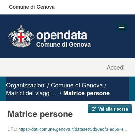
Comune di Genova
opendata
Comune di Genova
Accedi
Dataset
Organizzazioni
Organizzazioni
Comune di Genova
Gruppi
Matrici dei viaggi ...
Matrice persone
Informazioni
Vai alla risorsa
Matrice persone
URL:
https://dati.comune.genova.it/dataset/5d36edf3-ed59-4834-9a4b-ccbd4d64a317/resource/290d155b-ef97-4dd0-b811-067003655c59/download/matriceod_persone_viaggi.csv