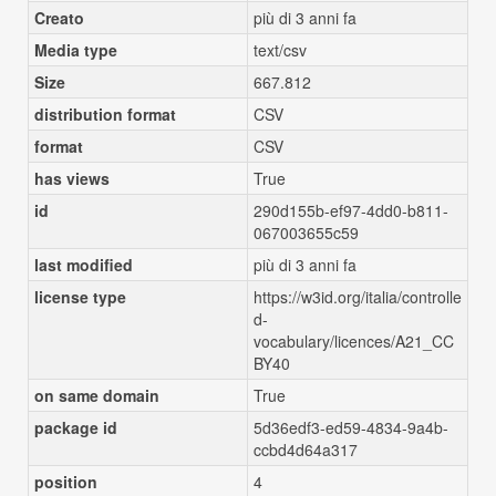
Creato
più di 3 anni fa
Media type
text/csv
Size
667.812
distribution format
CSV
format
CSV
has views
True
id
290d155b-ef97-4dd0-b811-
067003655c59
last modified
più di 3 anni fa
license type
https://w3id.org/italia/controlle
d-
vocabulary/licences/A21_CC
BY40
on same domain
True
package id
5d36edf3-ed59-4834-9a4b-
ccbd4d64a317
position
4