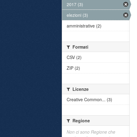
2017 (3)
elezioni (3)
amministrative (2)
Formati
CSV (2)
ZIP (2)
Licenze
Creative Common... (3)
Regione
Non ci sono Regione che