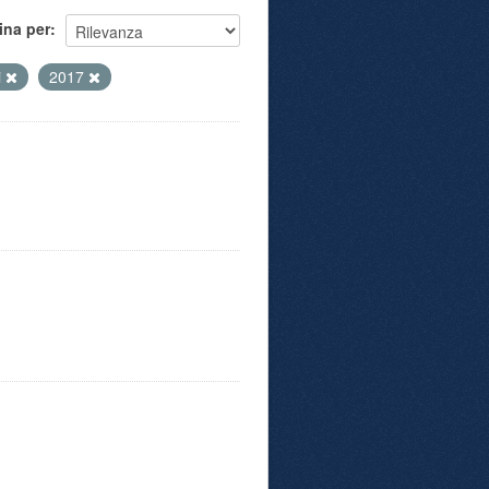
ina per
i
2017