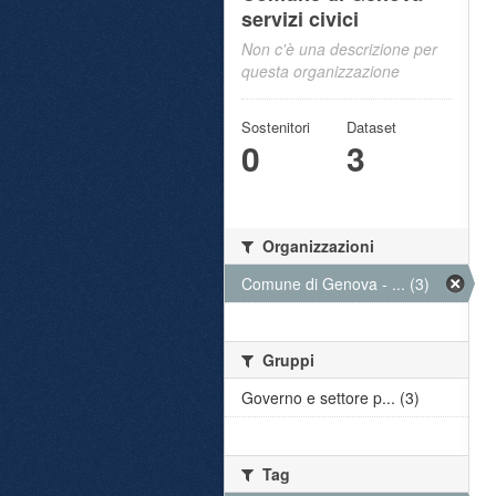
servizi civici
Non c'è una descrizione per
questa organizzazione
Sostenitori
Dataset
0
3
Organizzazioni
Comune di Genova - ... (3)
Gruppi
Governo e settore p... (3)
Tag