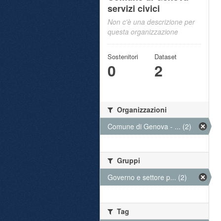
servizi civici
Non c'è una descrizione per
questa organizzazione
Sostenitori
Dataset
0
2
Organizzazioni
Comune di Genova - ... (2)
Gruppi
Governo e settore p... (2)
Tag