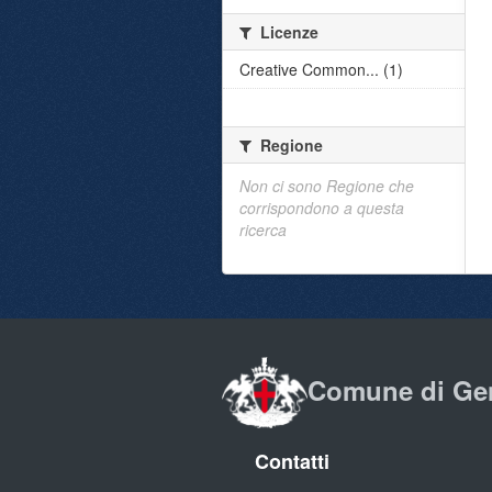
Licenze
Creative Common... (1)
Regione
Non ci sono Regione che
corrispondono a questa
ricerca
Comune di Ge
Contatti