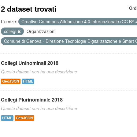
2 dataset trovati
Ord
Licenze:
Creative Commons Attribuzione 4.0 Internazionale (CC BY 
collegi
Organizzazioni:
Comune di Genova - Direzione Tecnologie Digitalizzazione e Smart 
Collegi Uninominali 2018
Questo dataset non ha una descrizione
GeoJSON
HTML
Collegi Plurinominale 2018
Questo dataset non ha una descrizione
HTML
GeoJSON