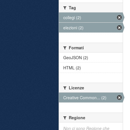
Tag
collegi (2)
elezioni (2)
Formati
GeoJSON (2)
HTML (2)
Licenze
Creative Common... (2)
Regione
Non ci sono Regione che