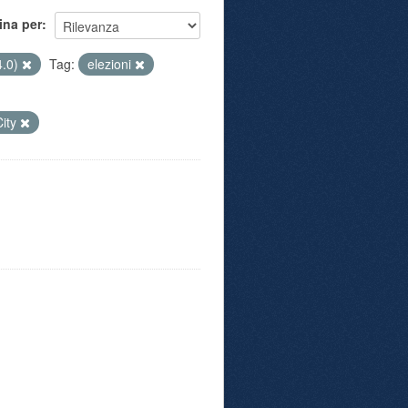
ina per
4.0)
Tag:
elezioni
City