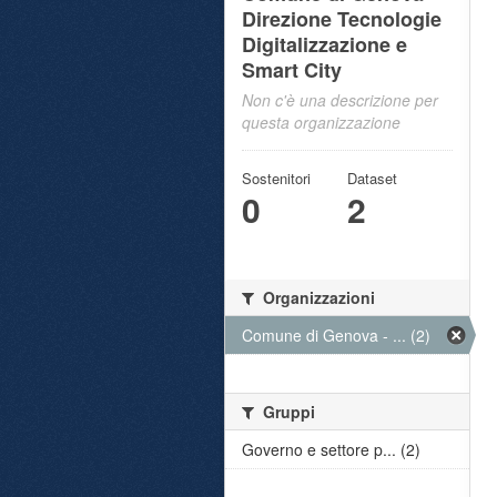
Direzione Tecnologie
Digitalizzazione e
Smart City
Non c'è una descrizione per
questa organizzazione
Sostenitori
Dataset
0
2
Organizzazioni
Comune di Genova - ... (2)
Gruppi
Governo e settore p... (2)