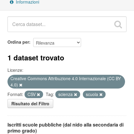
Informazioni
Ordina per
1 dataset trovato
Licenze:
Creative Commons Attribuzione 4.0 Internazionale (CC BY
4.0)
Formati:
CSV
Tag:
scienza
scuola
Risultato del Filtro
Iscritti scuole pubbliche (dal nido alla secondaria di
primo grado)