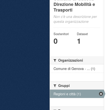
Direzione Mobilità e
Trasporti
Non c'è una descrizione per
questa organizzazione
Sostenitori
Dataset
0
1
Organizzazioni
Comune di Genova - ... (1)
Gruppi
Regioni e città (1)