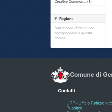
Creative Common... (1)
Regione
Non ci sono Regione che
corrispondono a questa
ricerca
Comune di Ge
Contatti
URP - Ufficio Relazioni co
Pubblico