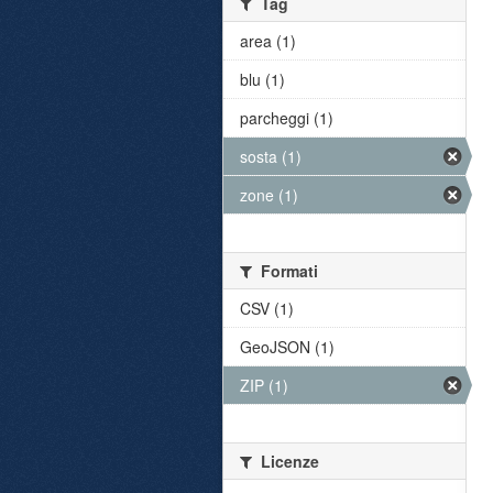
Tag
area (1)
blu (1)
parcheggi (1)
sosta (1)
zone (1)
Formati
CSV (1)
GeoJSON (1)
ZIP (1)
Licenze