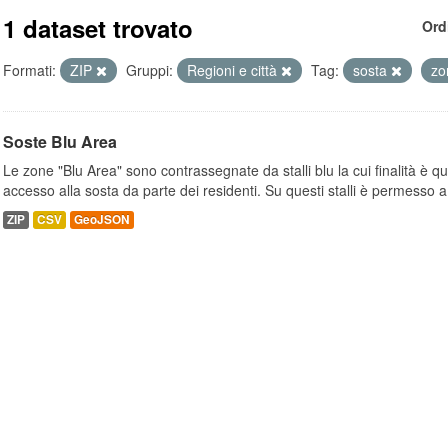
1 dataset trovato
Ord
Formati:
ZIP
Gruppi:
Regioni e città
Tag:
sosta
z
Soste Blu Area
Le zone "Blu Area" sono contrassegnate da stalli blu la cui finalità è q
accesso alla sosta da parte dei residenti. Su questi stalli è permesso a.
ZIP
CSV
GeoJSON