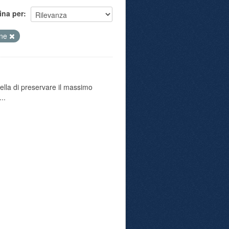
ina per
one
uella di preservare il massimo
..