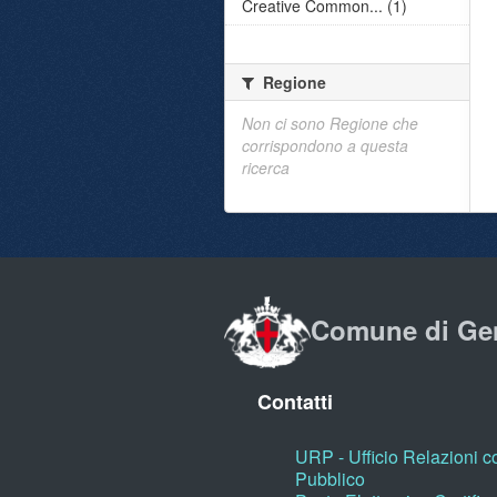
Creative Common... (1)
Regione
Non ci sono Regione che
corrispondono a questa
ricerca
Comune di Ge
Contatti
URP - Ufficio Relazioni co
Pubblico