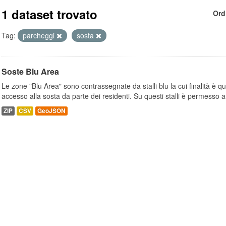
1 dataset trovato
Ord
Tag:
parcheggi
sosta
Soste Blu Area
Le zone "Blu Area" sono contrassegnate da stalli blu la cui finalità è q
accesso alla sosta da parte dei residenti. Su questi stalli è permesso a.
ZIP
CSV
GeoJSON