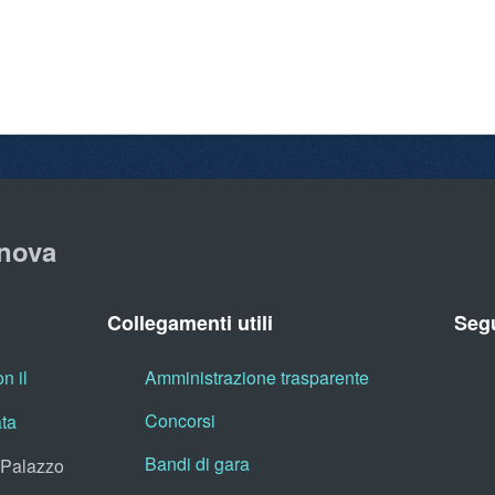
nova
Collegamenti utili
Segu
n il
Amministrazione trasparente
Concorsi
ata
Bandi di gara
, Palazzo