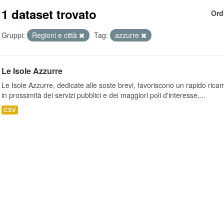
1 dataset trovato
Ord
Gruppi:
Regioni e città
Tag:
azzurre
Le Isole Azzurre
Le Isole Azzurre, dedicate alle soste brevi, favoriscono un rapido ricamb
in prossimità dei servizi pubblici e dei maggiori poli d'interesse,...
CSV