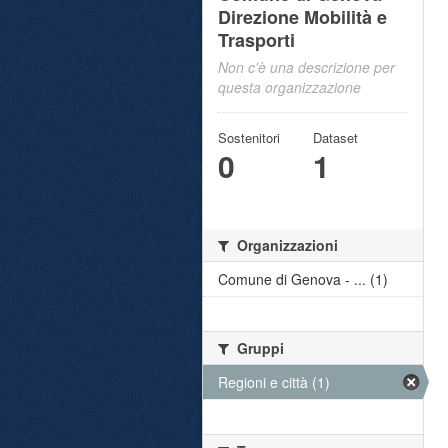
Direzione Mobilità e
Trasporti
Non c'è una descrizione per
questa organizzazione
Sostenitori
Dataset
0
1
Organizzazioni
Comune di Genova - ... (1)
Gruppi
Regioni e città (1)