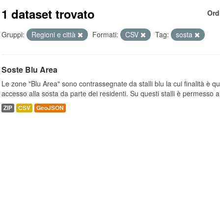
1 dataset trovato
Ord
Gruppi:
Regioni e città
Formati:
CSV
Tag:
sosta
Soste Blu Area
Le zone "Blu Area" sono contrassegnate da stalli blu la cui finalità è q
accesso alla sosta da parte dei residenti. Su questi stalli è permesso a.
ZIP
CSV
GeoJSON