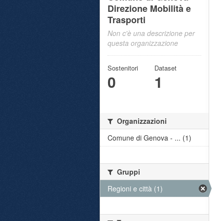
Direzione Mobilità e
Trasporti
Non c'è una descrizione per
questa organizzazione
Sostenitori
Dataset
0
1
Organizzazioni
Comune di Genova - ... (1)
Gruppi
Regioni e città (1)