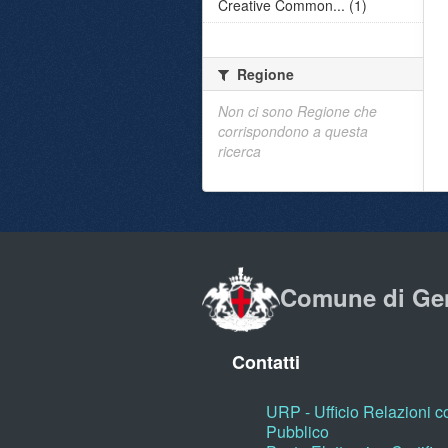
Creative Common... (1)
Regione
Non ci sono Regione che
corrispondono a questa
ricerca
Comune di Ge
Contatti
URP - Ufficio Relazioni co
Pubblico