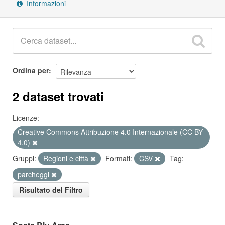
Informazioni
Ordina per
2 dataset trovati
Licenze:
Creative Commons Attribuzione 4.0 Internazionale (CC BY
4.0)
Gruppi:
Regioni e città
Formati:
CSV
Tag:
parcheggi
Risultato del Filtro