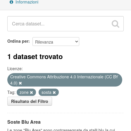
Informazioni
Ordina per
1 dataset trovato
Licenze:
Creative Commons Attribuzione 4.0 Internazionale (CC BY
4.0)
Tag:
zone
sosta
Risultato del Filtro
Soste Blu Area
Le zone "Blu Area" sono contrassegnate da stalli blu la cui