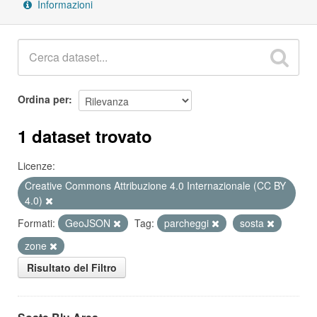
Informazioni
Ordina per
1 dataset trovato
Licenze:
Creative Commons Attribuzione 4.0 Internazionale (CC BY
4.0)
Formati:
GeoJSON
Tag:
parcheggi
sosta
zone
Risultato del Filtro