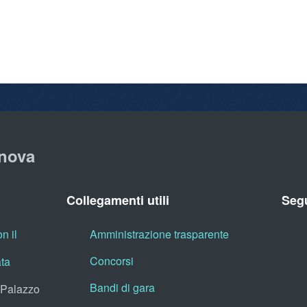
nova
Collegamenti utili
Segu
n il
Amministrazione trasparente
Concorsi
ata
Bandi di gara
, Palazzo