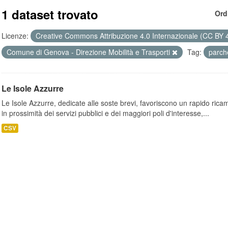
1 dataset trovato
Ord
Licenze:
Creative Commons Attribuzione 4.0 Internazionale (CC BY 
Comune di Genova - Direzione Mobilità e Trasporti
Tag:
parch
Le Isole Azzurre
Le Isole Azzurre, dedicate alle soste brevi, favoriscono un rapido ricamb
in prossimità dei servizi pubblici e dei maggiori poli d'interesse,...
CSV