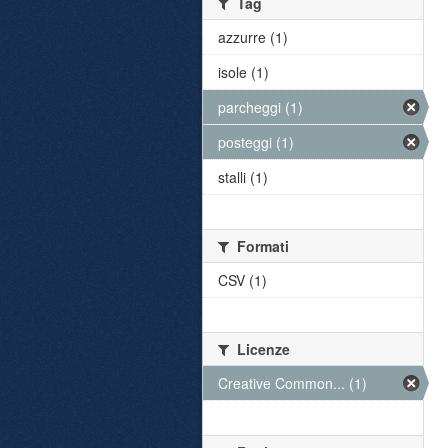
Tag
azzurre (1)
isole (1)
parcheggi (1)
posteggi (1)
stalli (1)
Formati
CSV (1)
Licenze
Creative Common... (1)