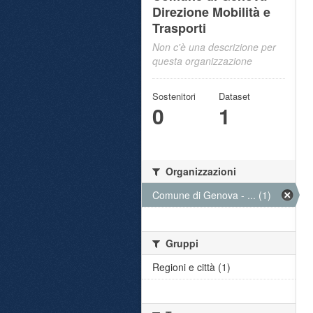
Direzione Mobilità e
Trasporti
Non c'è una descrizione per
questa organizzazione
Sostenitori
Dataset
0
1
Organizzazioni
Comune di Genova - ... (1)
Gruppi
Regioni e città (1)