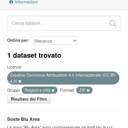
Informazioni
Ordina per
1 dataset trovato
Licenze:
Creative Commons Attribuzione 4.0 Internazionale (CC BY
4.0)
Gruppi:
Regioni e città
Formati:
ZIP
Risultato del Filtro
Soste Blu Area
Le zone "Blu Area" sono contrassegnate da stalli blu la cui