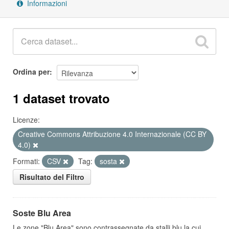
Informazioni
Ordina per
1 dataset trovato
Licenze:
Creative Commons Attribuzione 4.0 Internazionale (CC BY
4.0)
Formati:
CSV
Tag:
sosta
Risultato del Filtro
Soste Blu Area
Le zone "Blu Area" sono contrassegnate da stalli blu la cui