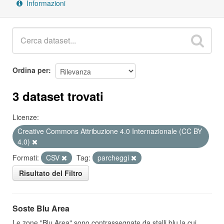
Informazioni
Ordina per
3 dataset trovati
Licenze:
Creative Commons Attribuzione 4.0 Internazionale (CC BY
4.0)
Formati:
CSV
Tag:
parcheggi
Risultato del Filtro
Soste Blu Area
Le zone "Blu Area" sono contrassegnate da stalli blu la cui