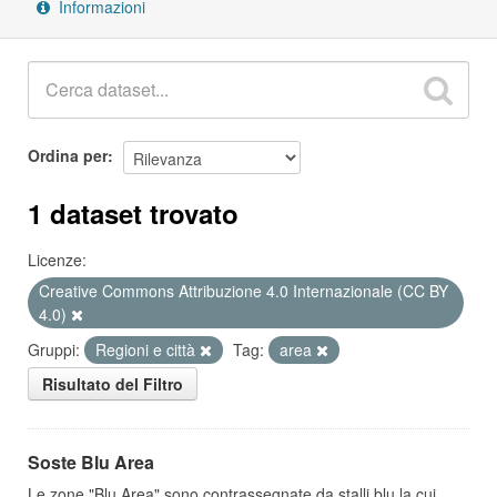
Informazioni
Ordina per
1 dataset trovato
Licenze:
Creative Commons Attribuzione 4.0 Internazionale (CC BY
4.0)
Gruppi:
Regioni e città
Tag:
area
Risultato del Filtro
Soste Blu Area
Le zone "Blu Area" sono contrassegnate da stalli blu la cui