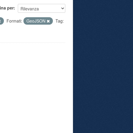
ina per
Formati:
GeoJSON
Tag: