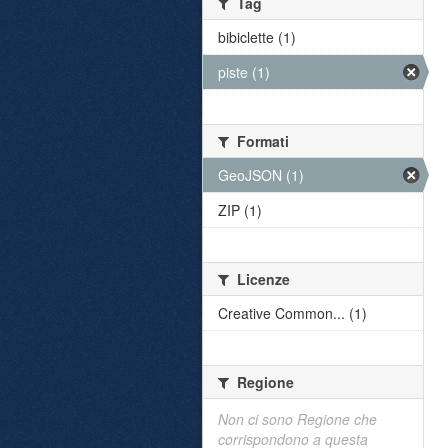
Tag
bibiclette (1)
piste (1)
Formati
GeoJSON (1)
ZIP (1)
Licenze
Creative Common... (1)
Regione
Non ci sono Regione che
corrispondono a questa