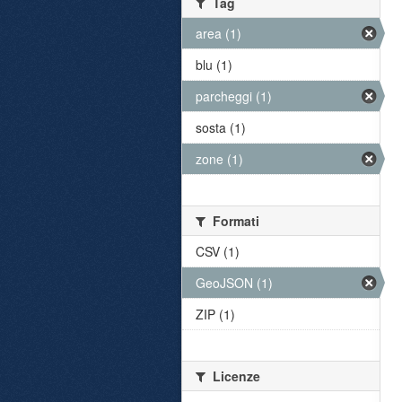
Tag
area (1)
blu (1)
parcheggi (1)
sosta (1)
zone (1)
Formati
CSV (1)
GeoJSON (1)
ZIP (1)
Licenze