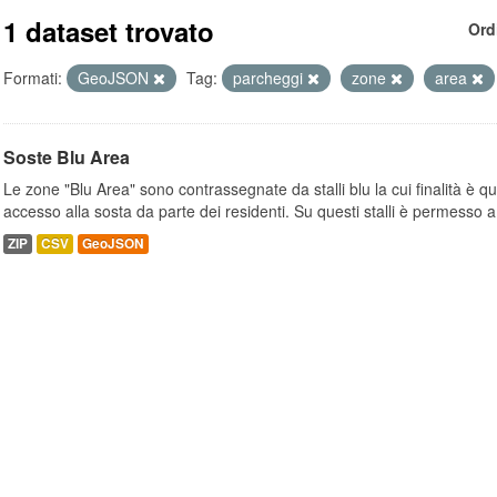
1 dataset trovato
Ord
Formati:
GeoJSON
Tag:
parcheggi
zone
area
Soste Blu Area
Le zone "Blu Area" sono contrassegnate da stalli blu la cui finalità è q
accesso alla sosta da parte dei residenti. Su questi stalli è permesso a.
ZIP
CSV
GeoJSON