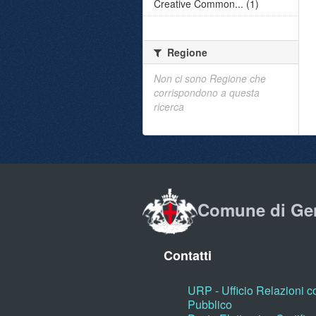
Creative Common... (1)
Regione
Non ci sono Regione che
corrispondono a questa
ricerca
Comune di Ge
Contatti
URP - Ufficio Relazioni co
Pubblico