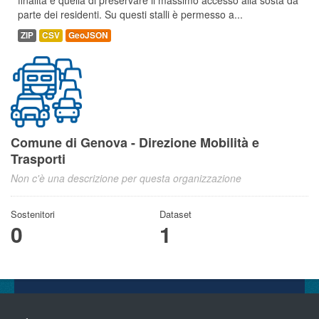
finalità è quella di preservare il massimo accesso alla sosta da
parte dei residenti. Su questi stalli è permesso a...
ZIP
CSV
GeoJSON
Comune di Genova - Direzione Mobilità e
Trasporti
Non c'è una descrizione per questa organizzazione
Sostenitori
Dataset
0
1