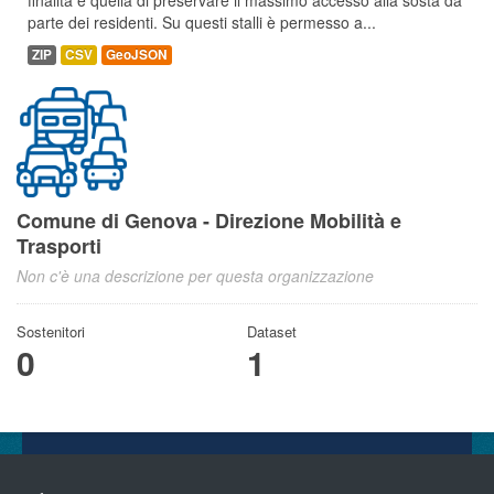
finalità è quella di preservare il massimo accesso alla sosta da
parte dei residenti. Su questi stalli è permesso a...
ZIP
CSV
GeoJSON
Comune di Genova - Direzione Mobilità e
Trasporti
Non c'è una descrizione per questa organizzazione
Sostenitori
Dataset
0
1