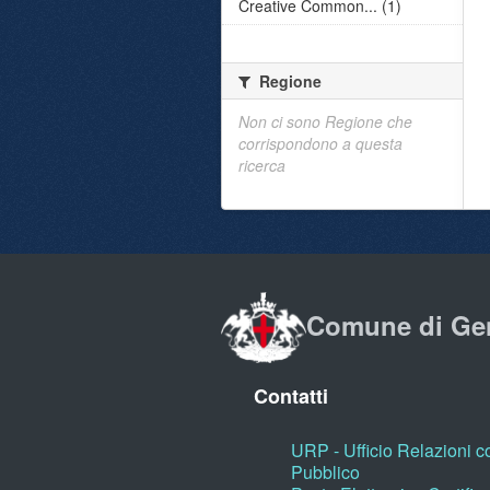
Creative Common... (1)
Regione
Non ci sono Regione che
corrispondono a questa
ricerca
Comune di Ge
Contatti
URP - Ufficio Relazioni co
Pubblico