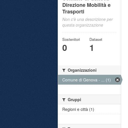
Direzione Mobilità e
Trasporti
Non c'è una descrizione per
questa organizzazione
Sostenitori
Dataset
0
1
Organizzazioni
Comune di Genova - ... (1)
Gruppi
Regioni e città (1)