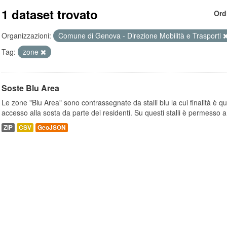
1 dataset trovato
Ord
Organizzazioni:
Comune di Genova - Direzione Mobilità e Trasporti
Tag:
zone
Soste Blu Area
Le zone "Blu Area" sono contrassegnate da stalli blu la cui finalità è q
accesso alla sosta da parte dei residenti. Su questi stalli è permesso a.
ZIP
CSV
GeoJSON