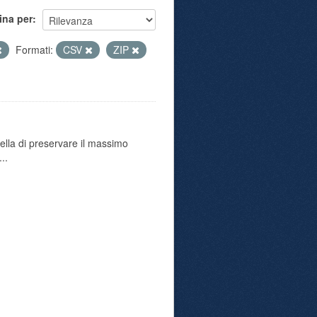
ina per
Formati:
CSV
ZIP
uella di preservare il massimo
..