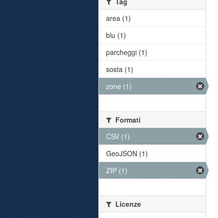
Tag
area (1)
blu (1)
parcheggi (1)
sosta (1)
zone (1)
Formati
CSV (1)
GeoJSON (1)
ZIP (1)
Licenze