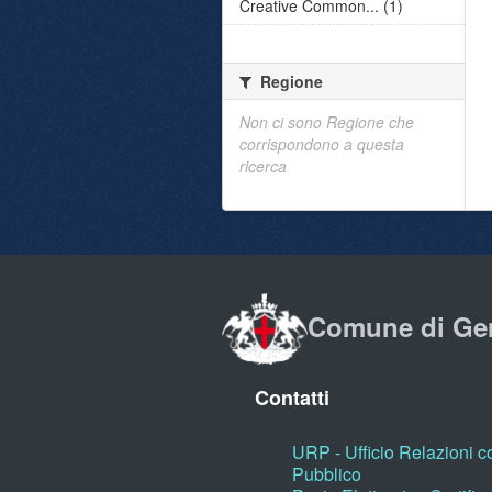
Creative Common... (1)
Regione
Non ci sono Regione che
corrispondono a questa
ricerca
Comune di Ge
Contatti
URP - Ufficio Relazioni co
Pubblico