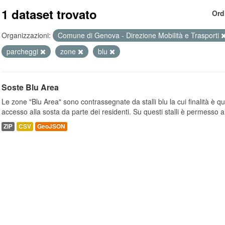
1 dataset trovato
Ord
Organizzazioni:
Comune di Genova - Direzione Mobilità e Trasporti
parcheggi
zone
blu
Soste Blu Area
Le zone "Blu Area" sono contrassegnate da stalli blu la cui finalità è q
accesso alla sosta da parte dei residenti. Su questi stalli è permesso a.
ZIP
CSV
GeoJSON