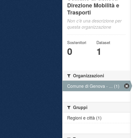
Direzione Mobilità e
Trasporti
Non c'è una descrizione per
questa organizzazione
Sostenitori
Dataset
0
1
Organizzazioni
Comune di Genova - ... (1)
Gruppi
Regioni e città (1)