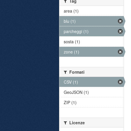
Tag
area (1)
blu (1)
parcheggi (1)
sosta (1)
zone (1)
Formati
CSV (1)
GeoJSON (1)
ZIP (1)
Licenze