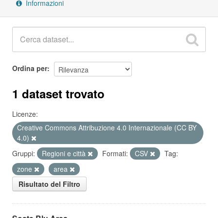
Informazioni
Ordina per
1 dataset trovato
Licenze:
Creative Commons Attribuzione 4.0 Internazionale (CC BY
4.0)
Gruppi:
Regioni e città
Formati:
CSV
Tag:
zone
area
Risultato del Filtro