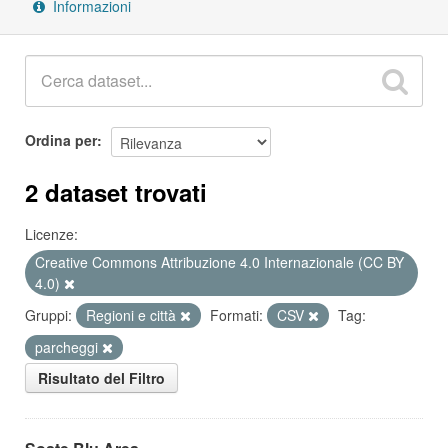
Informazioni
Ordina per
2 dataset trovati
Licenze:
Creative Commons Attribuzione 4.0 Internazionale (CC BY
4.0)
Gruppi:
Regioni e città
Formati:
CSV
Tag:
parcheggi
Risultato del Filtro