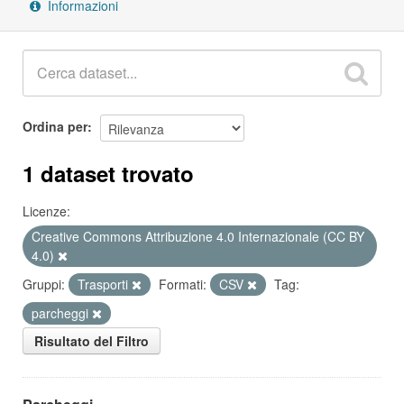
Informazioni
Ordina per
1 dataset trovato
Licenze:
Creative Commons Attribuzione 4.0 Internazionale (CC BY
4.0)
Gruppi:
Trasporti
Formati:
CSV
Tag:
parcheggi
Risultato del Filtro