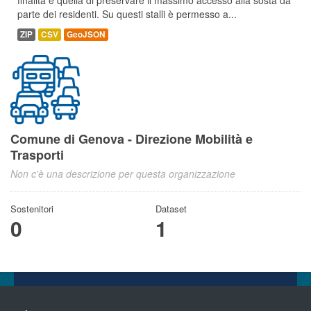
finalità è quella di preservare il massimo accesso alla sosta da
parte dei residenti. Su questi stalli è permesso a...
ZIP
CSV
GeoJSON
Comune di Genova - Direzione Mobilità e
Trasporti
Non c'è una descrizione per questa organizzazione
Sostenitori
Dataset
0
1