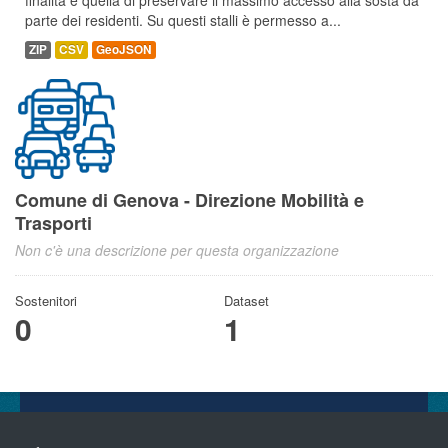
finalità è quella di preservare il massimo accesso alla sosta da
parte dei residenti. Su questi stalli è permesso a...
ZIP
CSV
GeoJSON
Comune di Genova - Direzione Mobilità e
Trasporti
Non c'è una descrizione per questa organizzazione
Sostenitori
Dataset
0
1