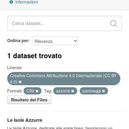
Informazioni
Ordina per
1 dataset trovato
Licenze:
Creative Commons Attribuzione 4.0 Internazionale (CC BY
4.0)
Formati:
CSV
Tag:
azzurre
parcheggi
Risultato del Filtro
Le Isole Azzurre
Le Isole Azzurre, dedicate alle soste brevi, favoriscono un